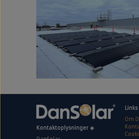
Links
Om D
Kont
Kontaktoplysninger ☀️
Cook