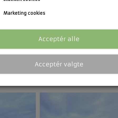
ande med den grønnest
entral placering.
Marketing cookies
i
Høje Taastrup
Der er anvendt
Acceptér alle
0Wp all black, ilat 60
et på fladt tag øst/vest vendt og med monatgeudstyr
re1 inverter, som kan stå frit på et tag.
Acceptér valgte