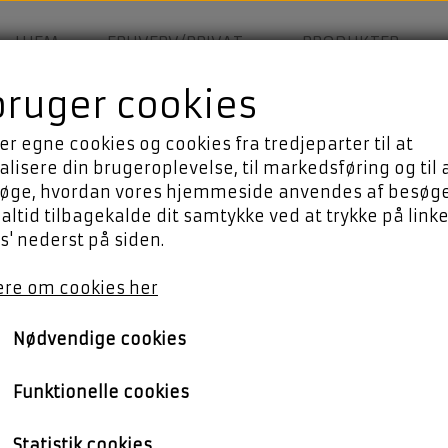
HJEM
ERHVERV/PRIVAT
PRODUKTER
bruger cookies
er egne cookies og cookies fra tredjeparter til at
TER I HØJE TAASTRUP
lisere din brugeroplevelse, til markedsføring og til 
øge, hvordan vores hjemmeside anvendes af besøg
tager action på det på
altid tilbagekalde dit samtykke ved at trykke på linke
leanlæg.
Vi er stolte over at
s' nederst på siden.
.
re om cookies her
 administrationsbygning og
Nødvendige cookies
taforbrug naturligvis
r i højeste grad at
Funktionelle cookies
orurening det medfører,
lgelig også taget i
Statistik cookies