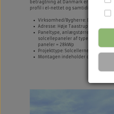
betragtning at Danmark er et af de l
profil i el-nettet og samtidig en god c
Virksomhed/Bygherre: Datacenter 
Adresse: Høje Taastrup Sjælland
Paneltype, anlægstørrelse, areal: 
solcellepaneler af typen Leapton 46
paneler = 28kWp
Projekttype: Solcellerne er monter
Montagen indeholder også en SMA Co