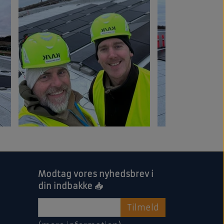
Modtag vores nyhedsbrev i
din indbakke 📥
Tilmeld