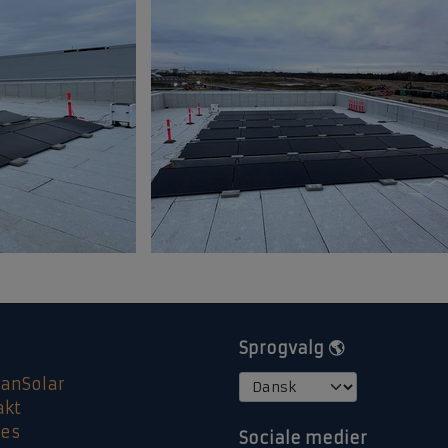
Sprogvalg 🌎
anSolar
akt
ies
Sociale medier