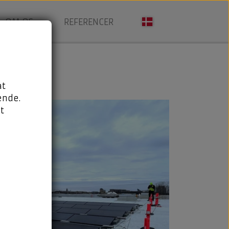
OM OS
REFERENCER
at
ende.
t